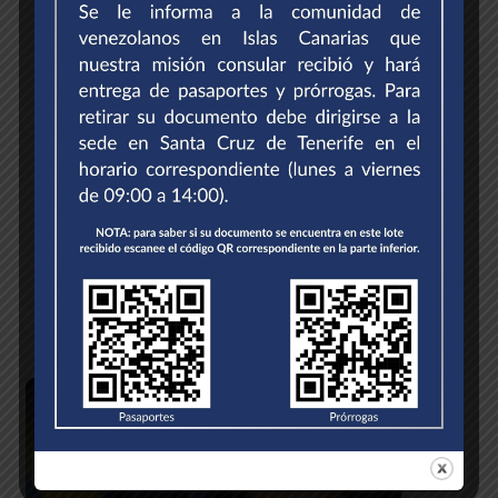
Presidenta Delcy Rodríguez lidera mesa de
trabajo con el sector económico para
potenciar comercio exterior
por
Glendys Vaamondes
el 4 de agosto de 2026 a
las 19:44
Continúa solidaridad internacional: Egipto
envió cinco toneladas de medicamentos a
Venezuela
por
Enio Meleán
el 4 de agosto de 2026 a las 19:36