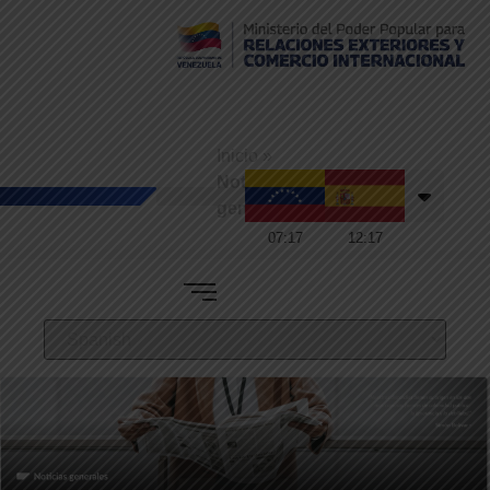
Consulado de
Venezuela en
Inicio
»
Tenerife
Noticias
generales
07
:
17
12
:
17