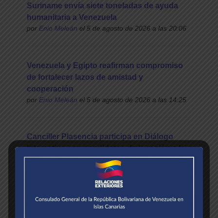
Suriname envía siete toneladas de ayuda
humanitaria a Venezuela
por
Enio Meleán
el 5 de agosto de 2026 a las 20:06
Venezuela y Egipto reafirman compromiso
de fortalecer lazos de amistad y
cooperación
por
Enio Meleán
el 5 de agosto de 2026 a las 14:25
Canciller Plasencia participa en Diálogo
Interactivo con candidatos de la región a la
Secretaría General de la ONU
por
Oskarlys Salazar
el 4 de agosto de 2026 a las
19:47