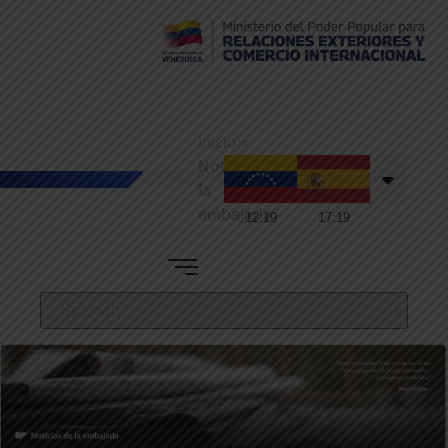
Consulado de
Venezuela en
Inicio
»
Tenerife
Noticias de
la
embajada
12
:
19
17
:
19